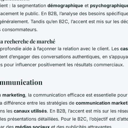
ient : la segmentation
démographique
et
psychographiqu
cacement le public. En B2B, l’analyse des besoins spécifique
 généralement. Tandis qu’en B2C, l’accent est mis sur les dé
s consommateurs.
la recherche de marché
rofondie aide à façonner la relation avec le client. Les
cas
ent d’engager des conversations authentiques, en s’appuya
 pour influencer positivement les résultats commerciaux.
Communication
u
marketing
, la communication efficace est essentielle pour 
a différence entre les stratégies de
communication market
ans les
canaux utilisés
. En B2B, l’accent est mis sur les rés
les présentations détaillées. Pour le B2C, l’objectif est d’att
ar des
médias sociaux
et des publicités attrayantes.