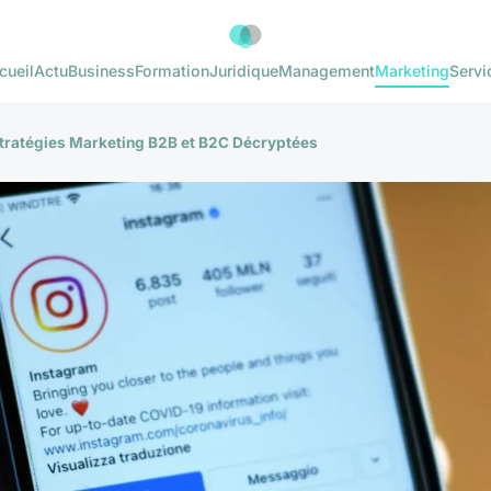
cueil
Actu
Business
Formation
Juridique
Management
Marketing
Servi
Stratégies Marketing B2B et B2C Décryptées