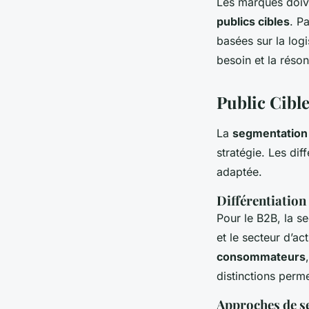
Les marques doive
publics cibles
. P
basées sur la log
besoin et la réso
Public Cibl
La
segmentation
stratégie. Les di
adaptée.
Différentiation 
Pour le B2B, la s
et le secteur d’ac
consommateurs
distinctions perm
Approches de s