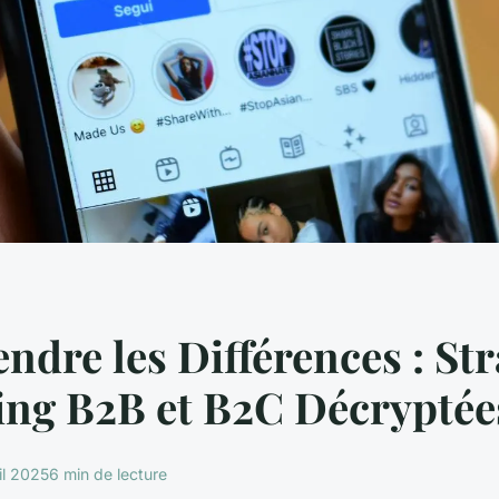
dre les Différences : Str
ing B2B et B2C Décryptée
il 2025
6 min de lecture