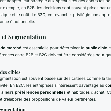
nt adapter leur stratégie aux spécificités des contextes d
ar exemple, en B2B, les décisions sont souvent prises par u
istique et le coût. Le B2C, en revanche, privilégie une appr
nance émotionnelle.
e et Segmentation
 de marché
est essentielle pour déterminer le
public cible
e
fférences entre B2B et B2C doivent être considérées pour gar
des cibles
egmentation est souvent basée sur des critères comme la tail
tivité. En B2C, les entreprises s’intéressent davantage au
co
, à leurs
préférences personnelles
et habitudes d’achat. 
et d’élaborer des propositions de valeur pertinentes.
egmentation