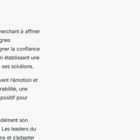
erchant à affiner
agnes
ner la confiance
n établissant une
e ses solutions.
vent l’émotion et
abilité, une
positif pour
ondément son
. Les leaders du
ns et s’adapter