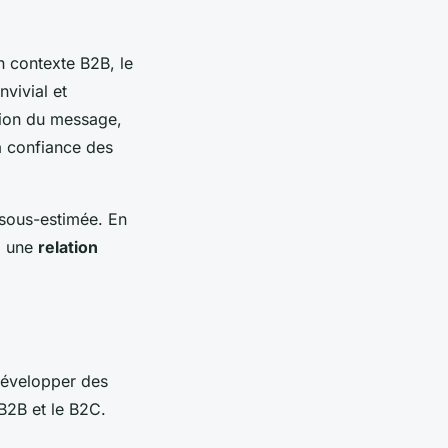
un contexte B2B, le
nvivial et
tion du message,
a confiance des
e sous-estimée. En
z une
relation
développer des
 B2B et le B2C.