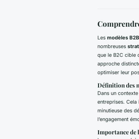
Comprendre 
Les
modèles B2
nombreuses
stra
que le B2C cible 
approche distinct
optimiser leur po
Définition des
Dans un context
entreprises. Cela
minutieuse des dé
l’engagement émo
Importance de 