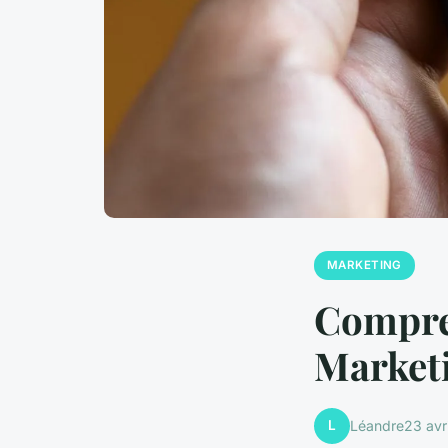
MARKETING
Compren
Market
L
Léandre
23 avr