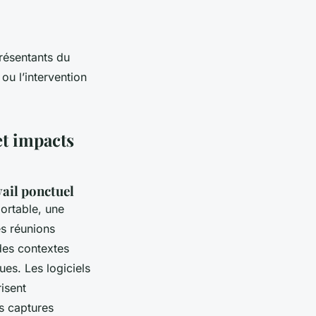
résentants du
ou l’intervention
et impacts
vail ponctuel
portable, une
es réunions
des contextes
ues. Les logiciels
isent
s captures