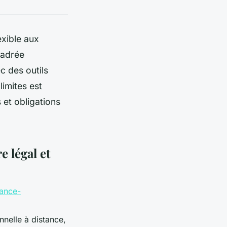
xible aux
cadrée
c des outils
imites est
s et obligations
e légal et
lance-
nnelle à distance,