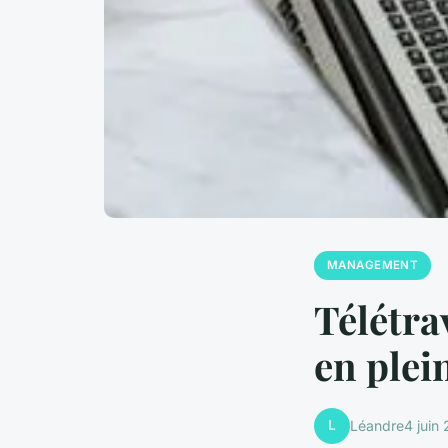
MANAGEMENT
Télétra
en plei
L
Léandre
4 juin