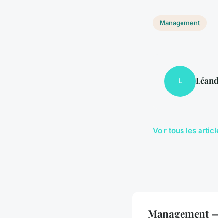
Management
Léand
L
Voir tous les art
Management — 