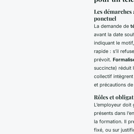
Les démarches a
ponctuel
La demande de
t
avant la date souh
indiquant le moti
rapide : s’il refu
prévoit.
Formalis
succincte) réduit 
collectif intègren
et précautions de
Rôles et obliga
L’employeur doit 
présents dans l’e
la formation. Il p
fixé, ou sur justif