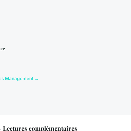
re
icles Management →
Lectures complémentaires