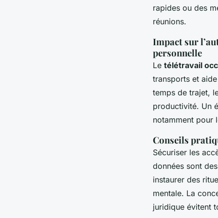
rapides ou des me
réunions.
Impact sur l’au
personnelle
Le
télétravail oc
transports et aid
temps de trajet, l
productivité. Un é
notamment pour le
Conseils pratiqu
Sécuriser les accè
données sont des 
instaurer des ritu
mentale. La concer
juridique évitent 