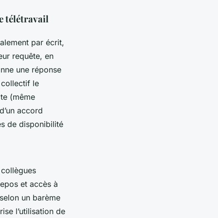
 télétravail
alement par écrit,
eur requête, en
donne une réponse
collectif le
rite (même
 d’un accord
s de disponibilité
 collègues
repos et accès à
l) selon un barème
ise l’utilisation de