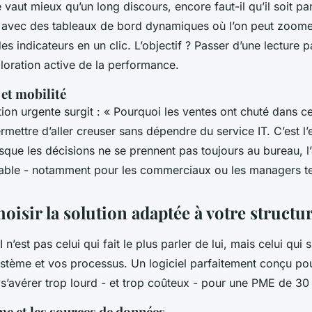
vaut mieux qu’un long discours, encore faut-il qu’il soit pa
ve, avec des tableaux de bord dynamiques où l’on peut zoome
 des indicateurs en un clic. L’objectif ? Passer d’une lecture 
ploration active de la performance.
et mobilité
ion urgente surgit : « Pourquoi les ventes ont chuté dans ce
ermettre d’aller creuser sans dépendre du service IT. C’est 
isque les décisions ne se prennent pas toujours au bureau, l
able - notamment pour les commerciaux ou les managers te
sir la solution adaptée à votre structur
I n’est pas celui qui fait le plus parler de lui, mais celui qui
système et vos processus. Un logiciel parfaitement conçu p
 s’avérer trop lourd - et trop coûteux - pour une PME de 30 
me et les sources de données