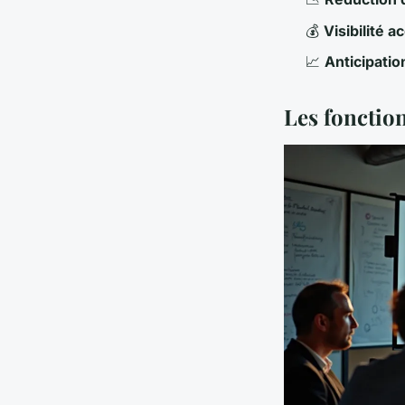
💰
Visibilité a
📈
Anticipatio
Les fonction