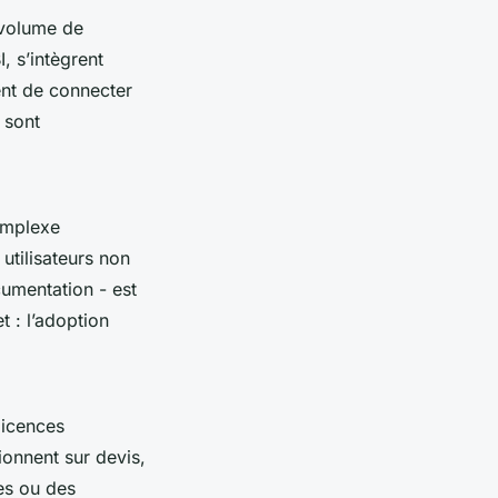
 volume de
 s’intègrent
ent de connecter
 sont
complexe
utilisateurs non
umentation - est
t : l’adoption
licences
ionnent sur devis,
es ou des