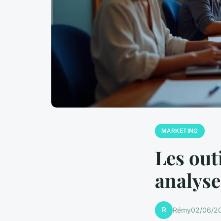
MARKETING
Les out
analyse
R
Rémy
02/06/20