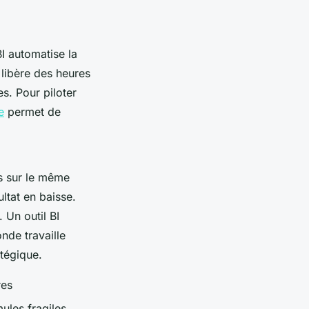
I automatise la
 libère des heures
s. Pour piloter
e
permet de
ts sur le même
ltat en baisse.
. Un outil BI
onde travaille
tégique.
res
ules fragiles