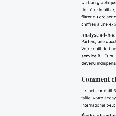
Un bon graphique 
doit être intuiti
filtrer ou croiser
chiffres à une ex
Analyse ad-hoc 
Parfois, une quest
Votre outil doit p
service BI
. Et pu
devenu indispens
Comment choi
Le meilleur outil B
taille, votre éco
international peut
Évaluer le volu