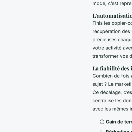
mode, c’est repren
L’automatisati
Finis les copier-
récupération des 
précieuses chaque
votre activité av
transformer vos d
La fiabilité des
Combien de fois a
sujet ? Le market
Ce décalage, c’e
centralise les don
avec les mêmes in
⏱️
Gain de te
📉
Réduction 