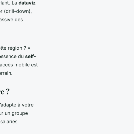
rlant. La
dataviz
r (drill-down),
passive des
tte région ? »
l’essence du
self-
’accès mobile est
rrain.
e ?
 s’adapte à votre
our un groupe
salariés.