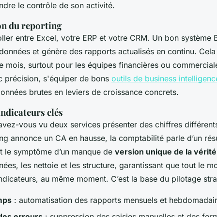
dre le contrôle de son activité.
on du reporting
coller entre Excel, votre ERP et votre CRM. Un bon système B
données et génère des rapports actualisés en continu. Cela
 mois, surtout pour les équipes financières ou commerciale
ec précision, s'équiper de bons
outils de business intelligenc
onnées brutes en leviers de croissance concrets.
 indicateurs clés
vez-vous vu deux services présenter des chiffres différen
ing annonce un CA en hausse, la comptabilité parle d’un résu
st le symptôme d’un manque de
version unique de la vérité
nées, les nettoie et les structure, garantissant que tout le m
dicateurs, au même moment. C’est la base du pilotage stra
mps
: automatisation des rapports mensuels et hebdomadai
des erreurs
: suppression des saisies manuelles et des form