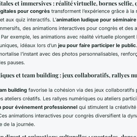
ales et immersives : réalité virtuelle, bornes selfie, 
igitales pour congrès
transforment l’expérience grâce à la ré
et aux quiz interactifs. L’
animation ludique pour séminaire
immersifs, des animations interactives pour congrès et des a
Par exemple, les animations avec réalité virtuelle plongent 
uniques, idéaux lors d’un
jeu pour faire participer le public
ortalise l’instant avec des photos personnalisables, renforç
des pauses.
iques et team building : jeux collaboratifs, rallyes 
s
am building
favorise la cohésion via des jeux collaboratif
s ateliers créatifs. Les rallyes numériques ou ateliers partic
on pour événement professionnel
qui stimulent la créativité
 Ces animations interactives pour congrès diversifient la dy
e de la journée.
 direct et animations culturelles : spectacles, danse