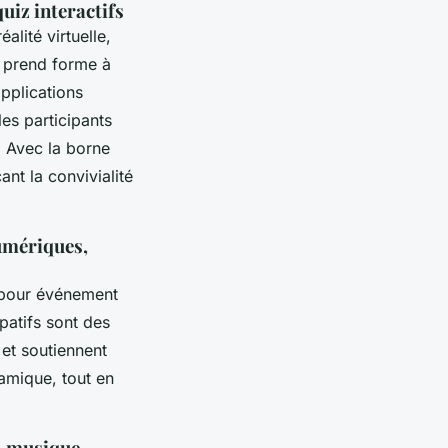
quiz interactifs
alité virtuelle,
prend forme à
pplications
les participants
. Avec la borne
ant la convivialité
numériques,
s pour événement
ipatifs sont des
 et soutiennent
namique, tout en
, musique,