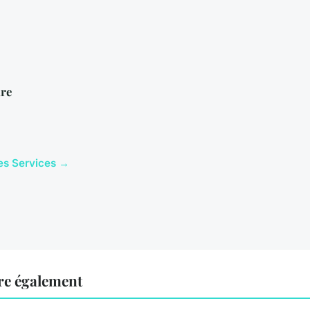
re
cles Services →
ire également