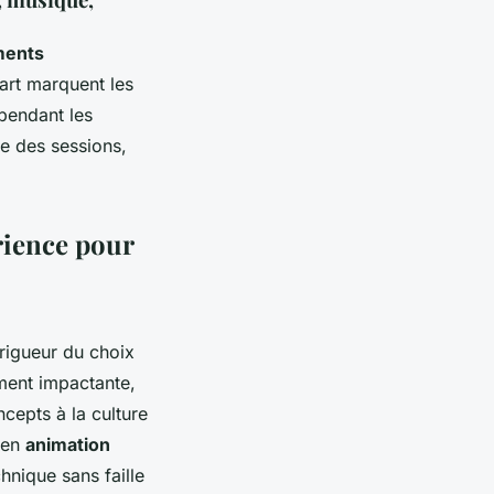
ments
art marquent les
pendant les
e des sessions,
érience pour
rigueur du choix
ment impactante,
ncepts à la culture
e en
animation
hnique sans faille