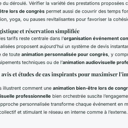
ide du déroulé. Vérifier la variété des prestations proposée
être lors de congrès
permet aussi de couvrir des temps for
tion, yoga, ou pauses revitalisantes pour favoriser la cohési
gistique et réservation simplifiée
s tarifs reste centrale dans l’
organisation événement co
alisées proposent aujourd’hui un système de devis instantan
e de toute
animation personnalisée pour congrès
, y compr
uipements techniques ou de l’
animation audiovisuelle prof
, avis et études de cas inspirants pour maximiser l’i
s illustrent comment une
animation bien-être lors de cong
isuelle professionnelle
bien orchestrée suscite l’engagemen
approche personnalisée transforme chaque événement en ma
collectif et stimulant le réseau en interne comme à l’externe.