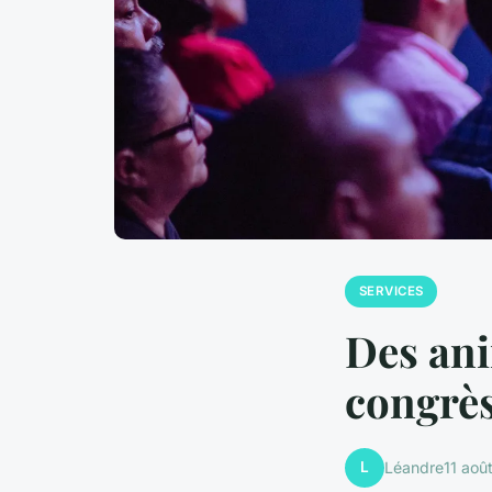
SERVICES
Des ani
congrès
L
Léandre
11 aoû