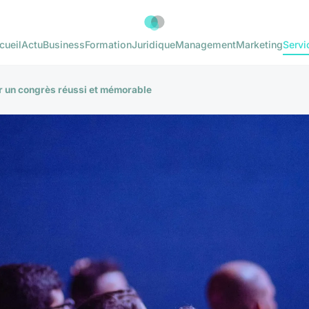
cueil
Actu
Business
Formation
Juridique
Management
Marketing
Servi
r un congrès réussi et mémorable