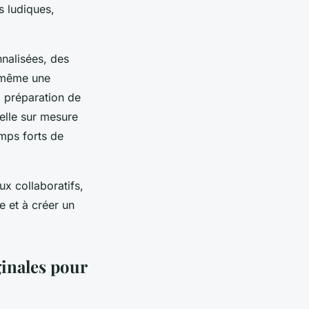
s ludiques,
nnalisées, des
ou même une
a préparation de
elle sur mesure
emps forts de
ux collaboratifs,
se et à créer un
ginales pour