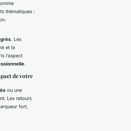
s comme
ts thématiques :
on.
ngrès
. Les
é et la
is l’aspect
essionnelle
.
mpact de votre
rès
ou une
t. Les retours
rqueur fort,