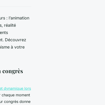
s : l’animation
, réalité
ents
ent. Découvrez
misme à votre
n congrès
 et dynamique lors
er chaque moment
our congrès donne